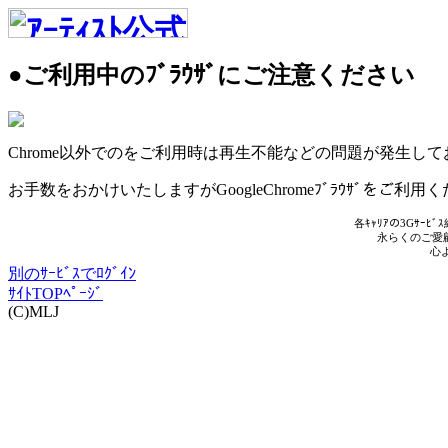
●ご利用中のﾌﾞﾗｳｻﾞにご注意ください
Chrome以外でのをご利用時は再生不能などの問題が発生し
お手数をおかけいたしますがGoogleChromeﾌﾞﾗｳｻﾞをご利用
各ｷｬﾘｱの3Gｻｰ
永らくのご愛
心
別のｻｰﾋﾞｽでﾛｸﾞｲﾝ
ｻｲﾄTOPﾍﾟｰｼﾞ
(C)MLJ